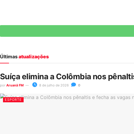
Últimas
atualizações
Suíça elimina a Colômbia nos pênalt
por
Aruanã FM
8 de julho de 2026
0
ESPORTE