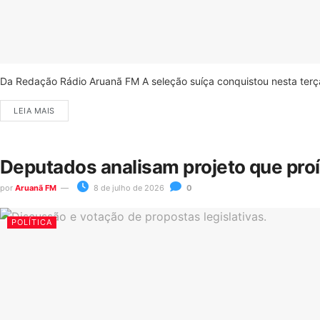
Da Redação Rádio Aruanã FM A seleção suíça conquistou nesta terça-
LEIA MAIS
Deputados analisam projeto que pro
por
Aruanã FM
8 de julho de 2026
0
POLÍTICA