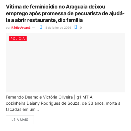
Vítima de feminicídio no Araguaia deixou
emprego após promessa de pecuarista de ajudá-
la a abrir restaurante, diz família
por
Rádio Aruanã
8 de julho de 2026
0
POLÍCIA
Fernando Deamo e Victória Oliveira | g1 MT A
cozinheira Daiany Rodrigues de Souza, de 33 anos, morta a
facadas em um...
LEIA MAIS