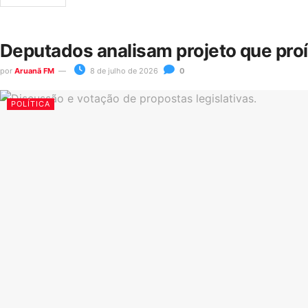
Deputados analisam projeto que pro
por
Aruanã FM
8 de julho de 2026
0
POLÍTICA