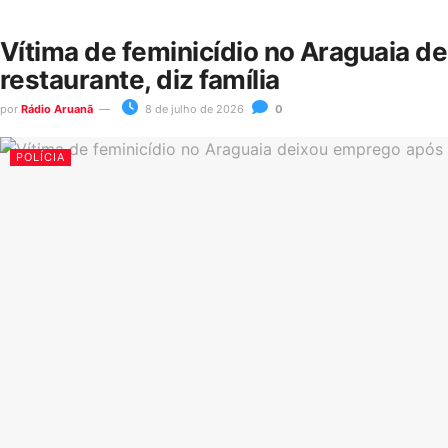
Vítima de feminicídio no Araguaia d
restaurante, diz família
por
Rádio Aruanã
8 de julho de 2026
0
POLÍCIA