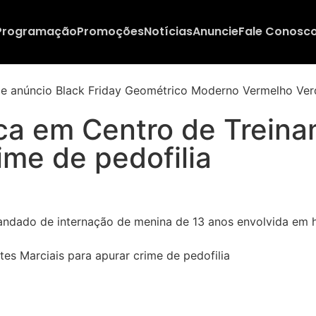
Programação
Promoções
Notícias
Anuncie
Fale Conosc
usca em Centro de Trein
ime de pedofilia
tes Marciais para apurar crime de pedofilia