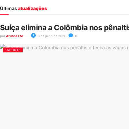
Últimas
atualizações
Suíça elimina a Colômbia nos pênalt
por
Aruanã FM
8 de julho de 2026
0
ESPORTE