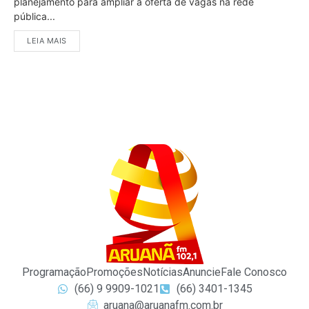
planejamento para ampliar a oferta de vagas na rede
pública...
LEIA MAIS
Programação
Promoções
Notícias
Anuncie
Fale Conosco
(66) 9 9909-1021
(66) 3401-1345
aruana@aruanafm.com.br