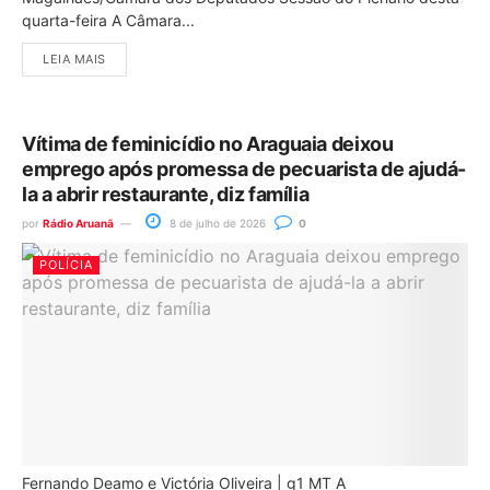
quarta-feira A Câmara...
LEIA MAIS
Vítima de feminicídio no Araguaia deixou
emprego após promessa de pecuarista de ajudá-
la a abrir restaurante, diz família
por
Rádio Aruanã
8 de julho de 2026
0
POLÍCIA
Fernando Deamo e Victória Oliveira | g1 MT A