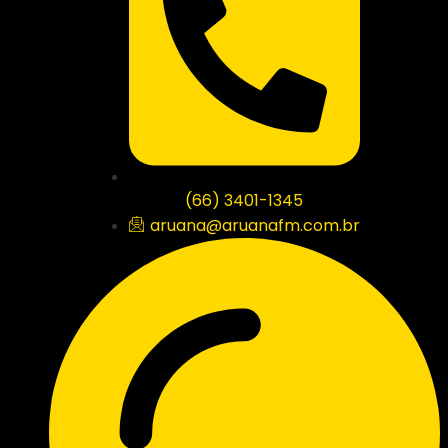
(66) 3401-1345
aruana@aruanafm.com.br