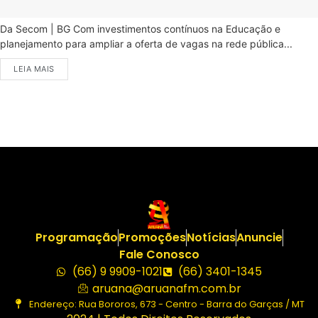
Da Secom | BG Com investimentos contínuos na Educação e
planejamento para ampliar a oferta de vagas na rede pública...
LEIA MAIS
Programação
Promoções
Notícias
Anuncie
Fale Conosco
(66) 9 9909-1021
(66) 3401-1345
aruana@aruanafm.com.br
Endereço: Rua Bororos, 673 - Centro - Barra do Garças / MT