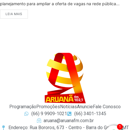
planejamento para ampliar a oferta de vagas na rede pública...
LEIA MAIS
Programação
Promoções
Notícias
Anuncie
Fale Conosco
(66) 9 9909-1021
(66) 3401-1345
aruana@aruanafm.com.br
1
Endereço: Rua Bororos, 673 - Centro - Barra do Garças / MT