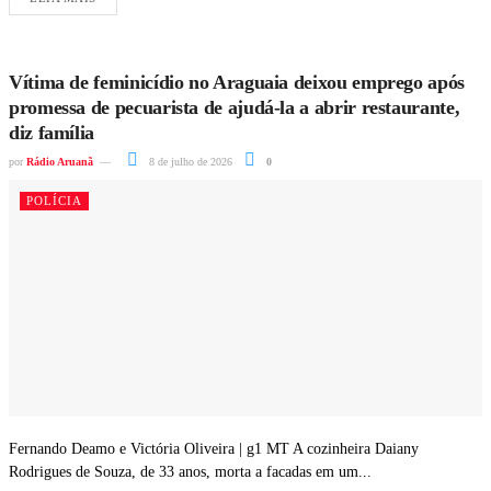
Vítima de feminicídio no Araguaia deixou emprego após
promessa de pecuarista de ajudá-la a abrir restaurante,
diz família
por
Rádio Aruanã
8 de julho de 2026
0
POLÍCIA
Fernando Deamo e Victória Oliveira | g1 MT A cozinheira Daiany
Rodrigues de Souza, de 33 anos, morta a facadas em um...