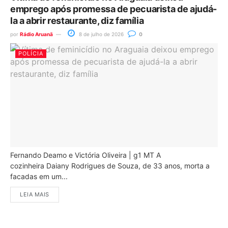
emprego após promessa de pecuarista de ajudá-
la a abrir restaurante, diz família
por
Rádio Aruanã
8 de julho de 2026
0
POLÍCIA
Fernando Deamo e Victória Oliveira | g1 MT A
cozinheira Daiany Rodrigues de Souza, de 33 anos, morta a
facadas em um...
LEIA MAIS