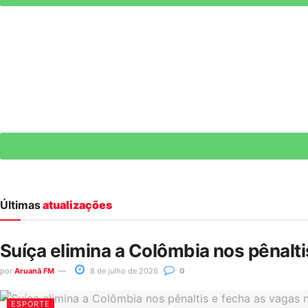
Últimas
atualizações
Suíça elimina a Colômbia nos pênalt
por
Aruanã FM
8 de julho de 2026
0
ESPORTE