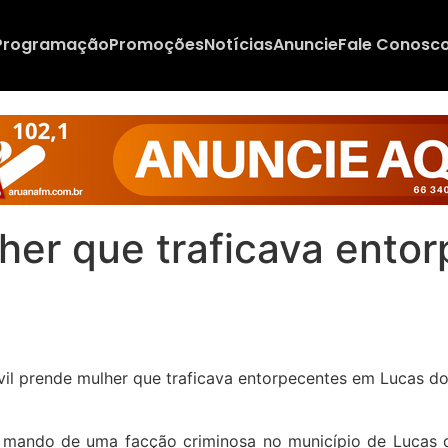
Programação
Promoções
Notícias
Anuncie
Fale Conosc
ulher que traficava ent
ndo de uma facção criminosa no município de Lucas do Ri