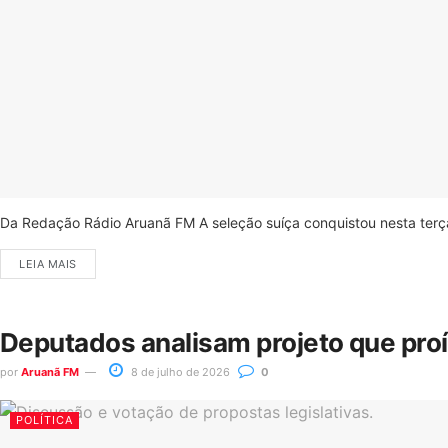
Da Redação Rádio Aruanã FM A seleção suíça conquistou nesta terça-
LEIA MAIS
Deputados analisam projeto que pro
por
Aruanã FM
8 de julho de 2026
0
POLÍTICA