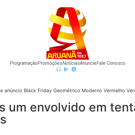
Programação
Promoções
Notícias
Anuncie
Fale Conosco
is um envolvido em tent
s