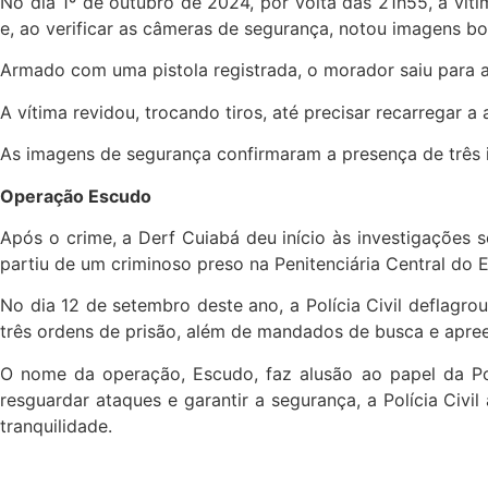
No dia 1º de outubro de 2024, por volta das 21h55, a v
e, ao verificar as câmeras de segurança, notou imagens bo
Armado com uma pistola registrada, o morador saiu para av
A vítima revidou, trocando tiros, até precisar recarrega
As imagens de segurança confirmaram a presença de três in
Operação Escudo
Após o crime, a Derf Cuiabá deu início às investigações s
partiu de um criminoso preso na Penitenciária Central do 
No dia 12 de setembro deste ano, a Polícia Civil deflagro
três ordens de prisão, além de mandados de busca e apre
O nome da operação, Escudo, faz alusão ao papel da Po
resguardar ataques e garantir a segurança, a Polícia Civ
tranquilidade.