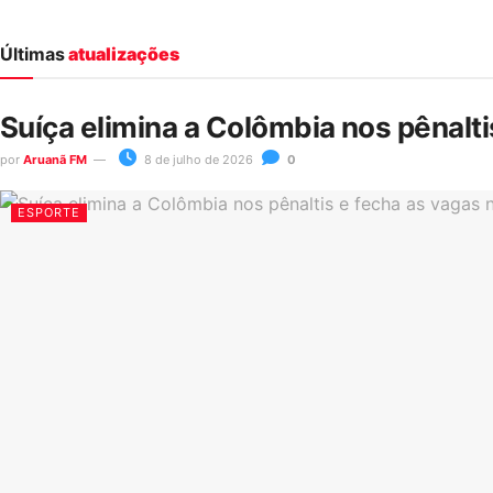
Últimas
atualizações
Suíça elimina a Colômbia nos pênalt
por
Aruanã FM
8 de julho de 2026
0
ESPORTE