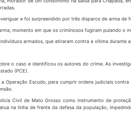
ítima, morador de um condomínio na saída para Chapada, 
rradas.
eriguar e foi surpreendido por três disparos de arma de f
r a arma, momento em que os criminosos fugiram pulando o 
divíduos armados, que atiraram contra a vítima durante a t
obre o caso e identificou os autores do crime. As investi
Estado (PCE).
u a Operação Escudo, para cumprir ordens judiciais contra
ensão.
lícia Civil de Mato Grosso como instrumento de proteç
il atua na linha de frente da defesa da população, imped