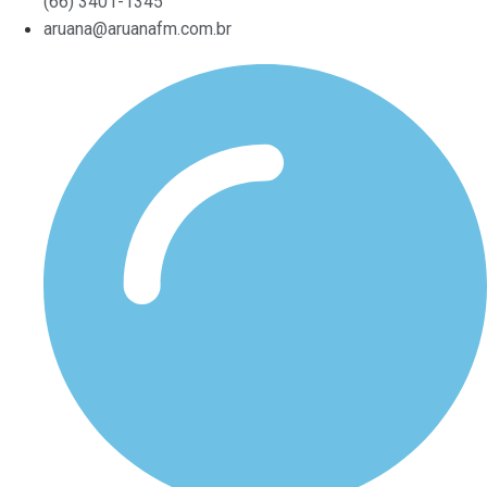
(66) 3401-1345
aruana@aruanafm.com.br