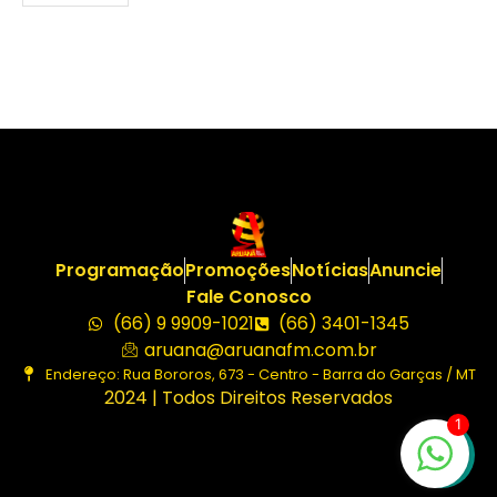
Programação
Promoções
Notícias
Anuncie
Fale Conosco
(66) 9 9909-1021
(66) 3401-1345
aruana@aruanafm.com.br
Endereço: Rua Bororos, 673 - Centro - Barra do Garças / MT
2024 | Todos Direitos Reservados
1