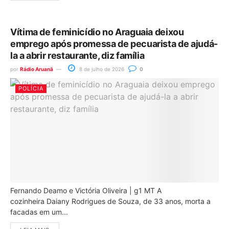
Vítima de feminicídio no Araguaia deixou
emprego após promessa de pecuarista de ajudá-
la a abrir restaurante, diz família
por
Rádio Aruanã
8 de julho de 2026
0
POLÍCIA
Fernando Deamo e Victória Oliveira | g1 MT A
cozinheira Daiany Rodrigues de Souza, de 33 anos, morta a
facadas em um...