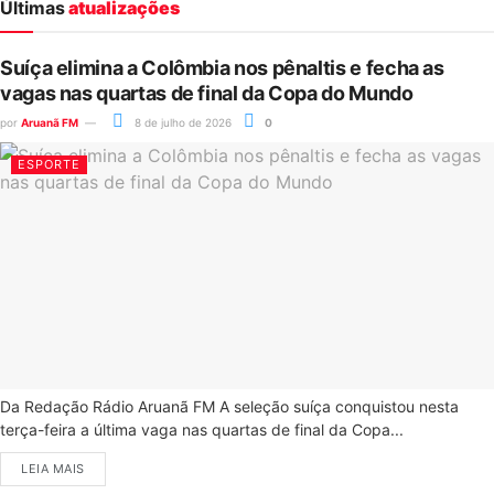
Últimas
atualizações
Suíça elimina a Colômbia nos pênaltis e fecha as
vagas nas quartas de final da Copa do Mundo
por
Aruanã FM
8 de julho de 2026
0
ESPORTE
Da Redação Rádio Aruanã FM A seleção suíça conquistou nesta
terça-feira a última vaga nas quartas de final da Copa...
LEIA MAIS