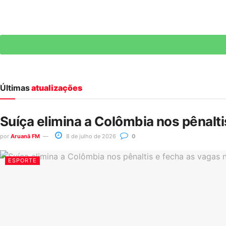
Últimas
atualizações
Suíça elimina a Colômbia nos pênalt
por
Aruanã FM
8 de julho de 2026
0
ESPORTE