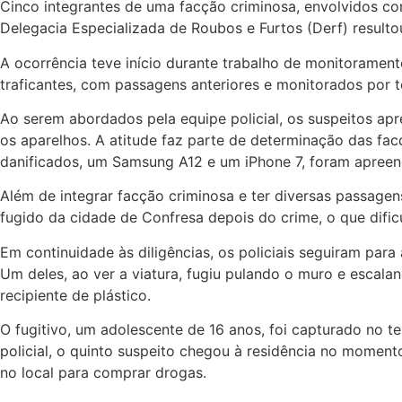
Cinco integrantes de uma facção criminosa, envolvidos com
Delegacia Especializada de Roubos e Furtos (Derf) result
A ocorrência teve início durante trabalho de monitorament
traficantes, com passagens anteriores e monitorados por to
Ao serem abordados pela equipe policial, os suspeitos a
os aparelhos. A atitude faz parte de determinação das fac
danificados, um Samsung A12 e um iPhone 7, foram apreend
Além de integrar facção criminosa e ter diversas passagens
fugido da cidade de Confresa depois do crime, o que dificu
Em continuidade às diligências, os policiais seguiram par
Um deles, ao ver a viatura, fugiu pulando o muro e escala
recipiente de plástico.
O fugitivo, um adolescente de 16 anos, foi capturado no 
policial, o quinto suspeito chegou à residência no moment
no local para comprar drogas.