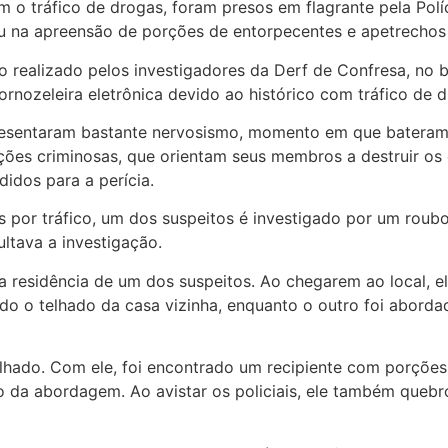
 o tráfico de drogas, foram presos em flagrante pela Políc
ou na apreensão de porções de entorpecentes e apetrechos
o realizado pelos investigadores da Derf de Confresa, no b
rnozeleira eletrônica devido ao histórico com tráfico de d
presentaram bastante nervosismo, momento em que bateram
ções criminosas, que orientam seus membros a destruir os c
idos para a perícia.
 por tráfico, um dos suspeitos é investigado por um roubo 
ltava a investigação.
a a residência de um dos suspeitos. Ao chegarem ao local, 
ndo o telhado da casa vizinha, enquanto o outro foi aborda
telhado. Com ele, foi encontrado um recipiente com porçõe
o da abordagem. Ao avistar os policiais, ele também quebr