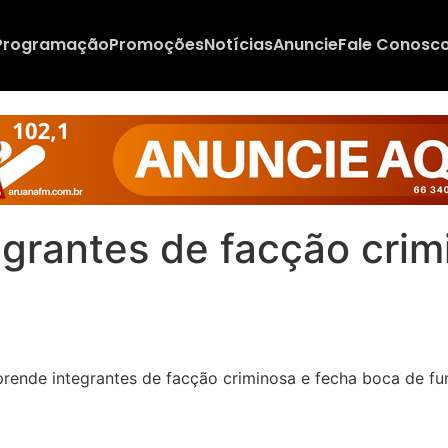
Programação
Promoções
Notícias
Anuncie
Fale Conosc
tegrantes de facção cri