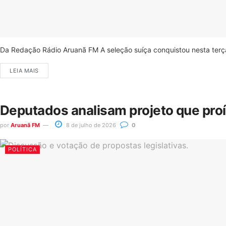
Da Redação Rádio Aruanã FM A seleção suíça conquistou nesta terça-
LEIA MAIS
Deputados analisam projeto que pro
por
Aruanã FM
8 de julho de 2026
0
POLÍTICA