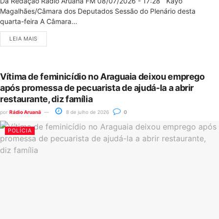
Da Redação Rádio Aruanã FM 08/07/2026 - 17:28 Kayo
Magalhães/Câmara dos Deputados Sessão do Plenário desta
quarta-feira A Câmara...
LEIA MAIS
Vítima de feminicídio no Araguaia deixou emprego
após promessa de pecuarista de ajudá-la a abrir
restaurante, diz família
por
Rádio Aruanã
8 de julho de 2026
0
POLÍCIA