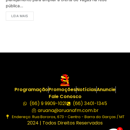
pública...
LEIA MAIS
Programação
Promoções
Notícias
Anuncie
Fale Conosco
(66) 9 9909-1021
(66) 3401-1345
aruana@aruanafm.com.br
Endereço: Rua Bororos, 673 - Centro - Barra do Garças / MT
2024 | Todos Direitos Reservados
1