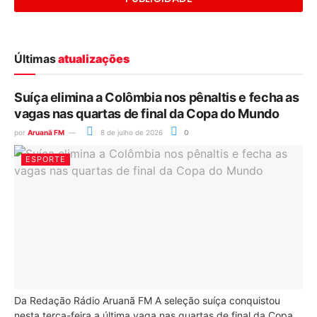
Últimas
atualizações
Suíça elimina a Colômbia nos pênaltis e fecha as
vagas nas quartas de final da Copa do Mundo
por
Aruanã FM
8 de julho de 2026
0
ESPORTE
Da Redação Rádio Aruanã FM A seleção suíça conquistou
nesta terça-feira a última vaga nas quartas de final da Copa...