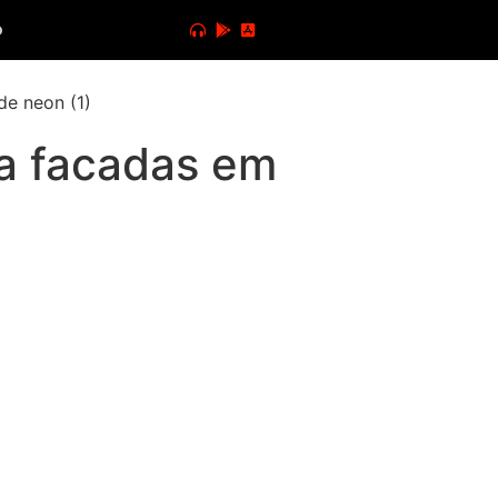
o
 a facadas em