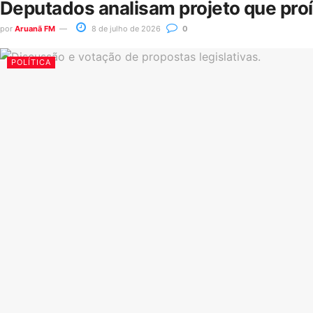
Deputados analisam projeto que pro
por
Aruanã FM
8 de julho de 2026
0
POLÍTICA