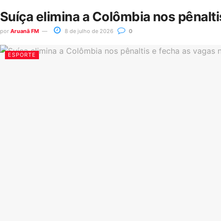
Suíça elimina a Colômbia nos pênalt
por
Aruanã FM
8 de julho de 2026
0
ESPORTE