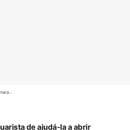
ara...
rista de ajudá-la a abrir