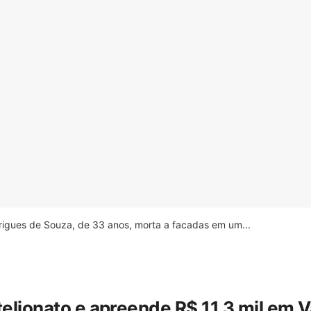
drigues de Souza, de 33 anos, morta a facadas em um...
stelionato e apreende R$ 11,3 mil em