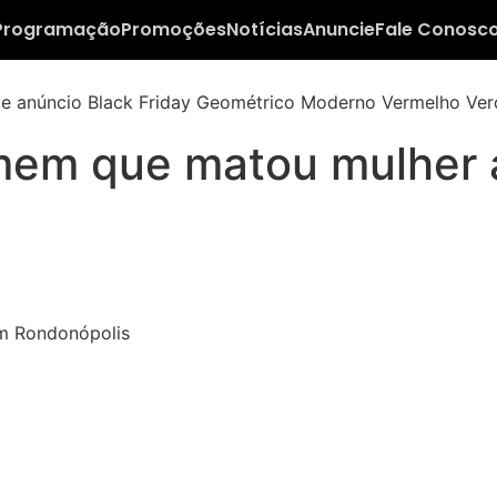
Programação
Promoções
Notícias
Anuncie
Fale Conosc
homem que matou mulher
em Rondonópolis