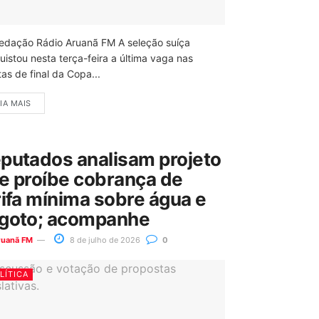
edação Rádio Aruanã FM A seleção suíça
uistou nesta terça-feira a última vaga nas
as de final da Copa...
IA MAIS
putados analisam projeto
e proíbe cobrança de
rifa mínima sobre água e
goto; acompanhe
ruanã FM
8 de julho de 2026
0
LÍTICA