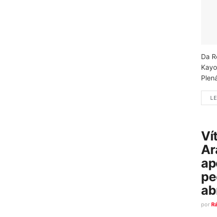
Da R
Kayo
Plená
LE
Ví
Ar
ap
pe
ab
por
R