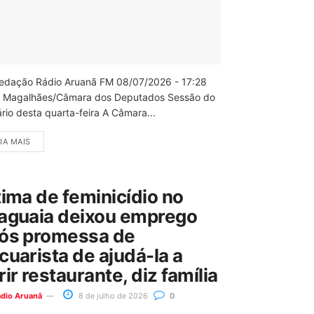
edação Rádio Aruanã FM 08/07/2026 - 17:28
 Magalhães/Câmara dos Deputados Sessão do
rio desta quarta-feira A Câmara...
IA MAIS
tima de feminicídio no
aguaia deixou emprego
ós promessa de
cuarista de ajudá-la a
rir restaurante, diz família
ádio Aruanã
8 de julho de 2026
0