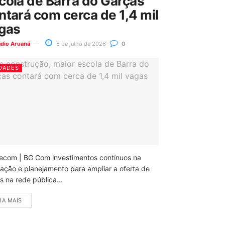
cola de Barra do Garças
ntará com cerca de 1,4 mil
gas
ádio Aruanã
8 de julho de 2026
0
DADES
ecom | BG Com investimentos contínuos na
ação e planejamento para ampliar a oferta de
 na rede pública...
IA MAIS