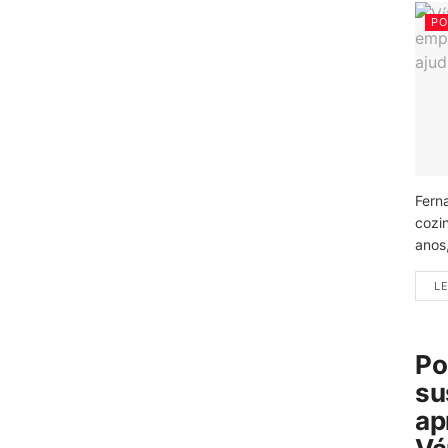
PO
Fern
cozi
anos
LE
Po
su
ap