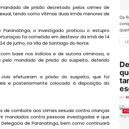
 mandado de prisão decretado pelos crimes de
sexual, tendo como vítimas duas irmãs menores de
Da R
conq
quart
Paranatinga, o investigado praticou o estupro
ortunaçao foi cometida em desfavor da irmã de 14
LE
 24 de junho, na Vila de Santiago do Norte.
e com base nos indícios e de autoria criminosa, a
u pelo mandado de prisão do suspeito, deferido
De
qu
s civis efetuaram a prisão do suspeito, que foi
ta
veis e posteriormente colocado à disposição do
es
por
A
es de combate aos crimes sexuais contra crianças
PO
rir mandados contra pessoas investigadas e que
 Delegacia de Paranatinga, bem como continuará