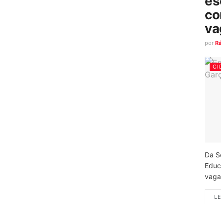
es
co
va
por
R
CI
Da S
Educ
vagas
LE