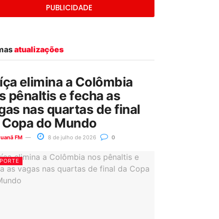
PUBLICIDADE
imas
atualizações
íça elimina a Colômbia
s pênaltis e fecha as
gas nas quartas de final
 Copa do Mundo
ruanã FM
8 de julho de 2026
0
PORTE