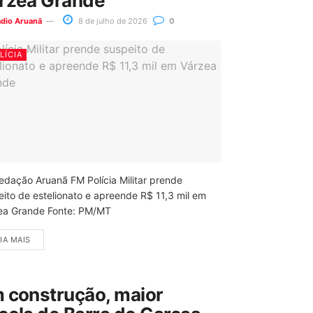
rzea Grande
ádio Aruanã
8 de julho de 2026
0
LÍCIA
edação Aruanã FM Polícia Militar prende
eito de estelionato e apreende R$ 11,3 mil em
ea Grande Fonte: PM/MT
IA MAIS
 construção, maior