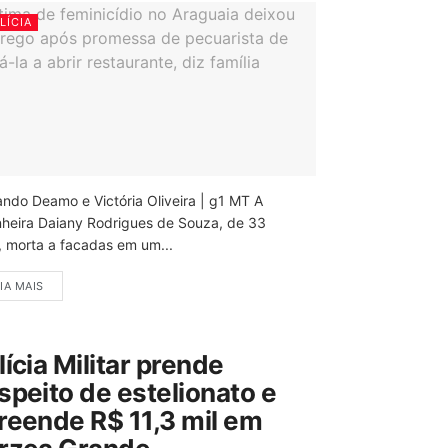
LÍCIA
ando Deamo e Victória Oliveira | g1 MT A
nheira Daiany Rodrigues de Souza, de 33
, morta a facadas em um...
IA MAIS
lícia Militar prende
speito de estelionato e
reende R$ 11,3 mil em