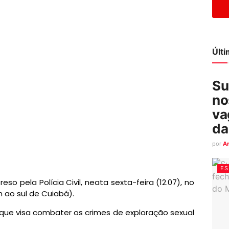
Últ
Su
no
va
da
por
A
ES
eso pela Polícia Civil, neata sexta-feira (12.07), no
 ao sul de Cuiabá).
que visa combater os crimes de exploração sexual