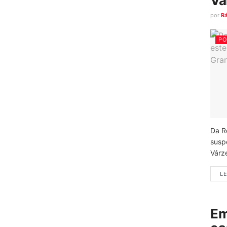
Vá
por
R
PO
Da R
susp
Várz
LE
Em