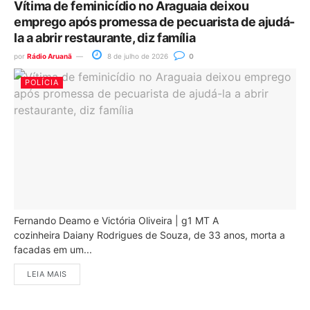
Vítima de feminicídio no Araguaia deixou
emprego após promessa de pecuarista de ajudá-
la a abrir restaurante, diz família
por
Rádio Aruanã
8 de julho de 2026
0
POLÍCIA
Fernando Deamo e Victória Oliveira | g1 MT A
cozinheira Daiany Rodrigues de Souza, de 33 anos, morta a
facadas em um...
LEIA MAIS