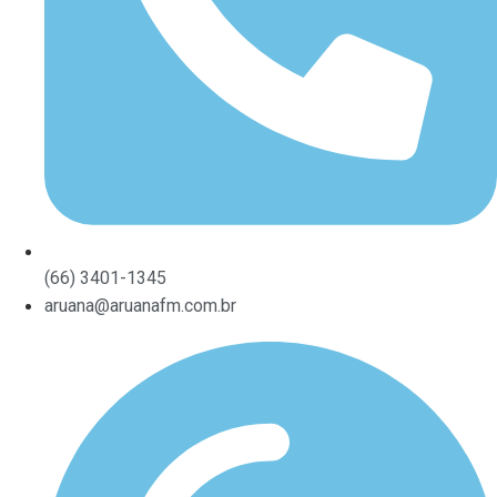
(66) 3401-1345
aruana@aruanafm.com.br