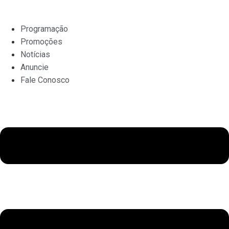
Ir
para
Programação
o
Promoções
conteúdo
Notícias
Anuncie
Fale Conosco