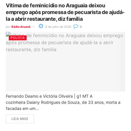
Vítima de feminicídio no Araguaia deixou
emprego após promessa de pecuarista de ajudá-
la a abrir restaurante, diz família
por
Rádio Aruanã
8 de julho de 2026
0
POLÍCIA
Fernando Deamo e Victória Oliveira | g1 MT A
cozinheira Daiany Rodrigues de Souza, de 33 anos, morta a
facadas em um...
LEIA MAIS