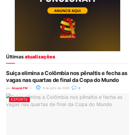
Últimas
atualizações
Suíça elimina a Colômbia nos pênaltis e fecha as
vagas nas quartas de final da Copa do Mundo
por
Aruanã FM
8 de julho de 2026
0
ESPORTE