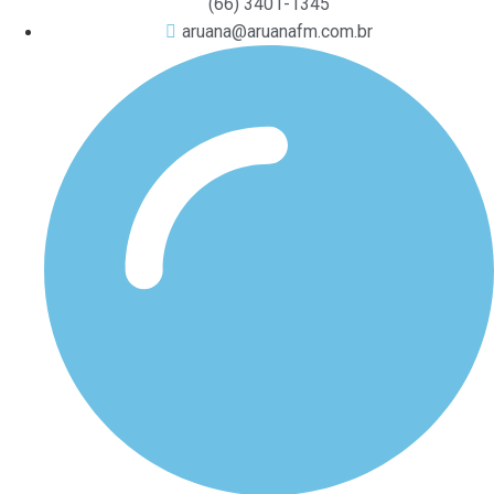
(66) 3401-1345
aruana@aruanafm.com.br