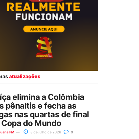
imas
atualizações
íça elimina a Colômbia
s pênaltis e fecha as
gas nas quartas de final
 Copa do Mundo
ruanã FM
8 de julho de 2026
0