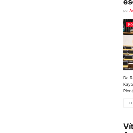
es
por
A
PO
Da R
Kayo
Plená
LE
Ví