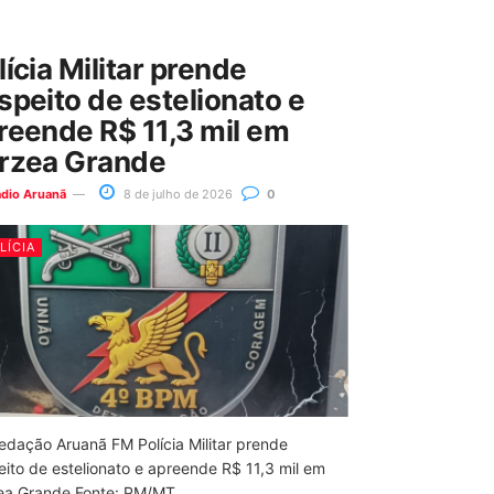
lícia Militar prende
speito de estelionato e
reende R$ 11,3 mil em
rzea Grande
ádio Aruanã
8 de julho de 2026
0
LÍCIA
edação Aruanã FM Polícia Militar prende
eito de estelionato e apreende R$ 11,3 mil em
ea Grande Fonte: PM/MT