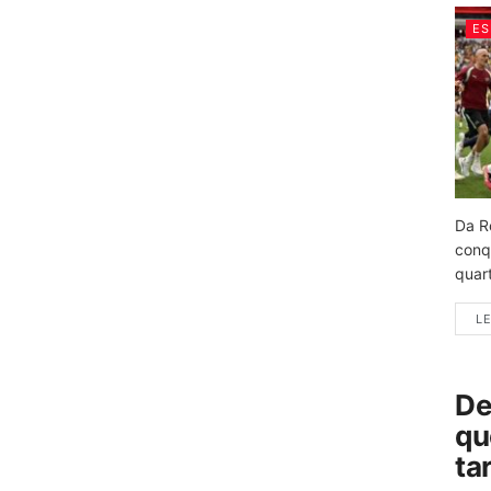
ES
Da R
conq
quart
LE
De
qu
ta