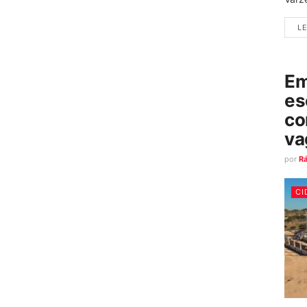
LE
Em
es
co
va
por
R
CI