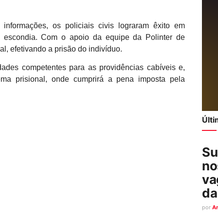
 informações, os policiais civis lograram êxito em
e escondia. Com o apoio da equipe da Polinter de
al, efetivando a prisão do indivíduo.
ades competentes para as providências cabíveis e,
stema prisional, onde cumprirá a pena imposta pela
Últ
Su
no
va
da
por
A