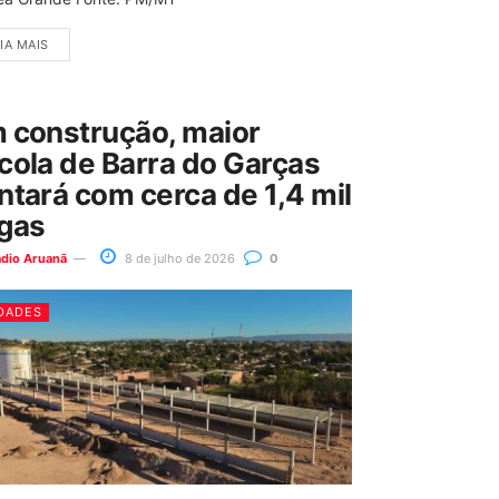
IA MAIS
 construção, maior
cola de Barra do Garças
ntará com cerca de 1,4 mil
gas
ádio Aruanã
8 de julho de 2026
0
DADES