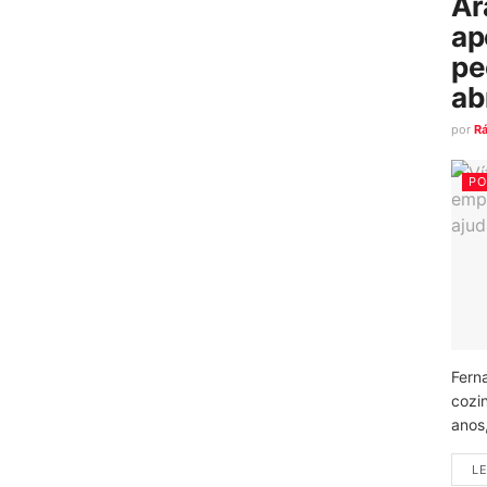
Ar
ap
pe
ab
por
R
PO
Fern
cozi
anos
LE