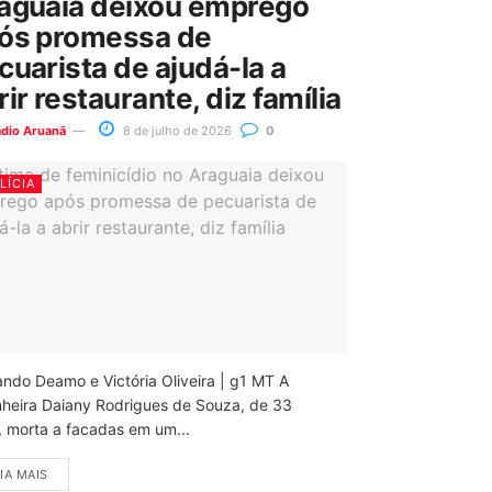
aguaia deixou emprego
ós promessa de
cuarista de ajudá-la a
rir restaurante, diz família
ádio Aruanã
8 de julho de 2026
0
LÍCIA
ando Deamo e Victória Oliveira | g1 MT A
nheira Daiany Rodrigues de Souza, de 33
, morta a facadas em um...
IA MAIS