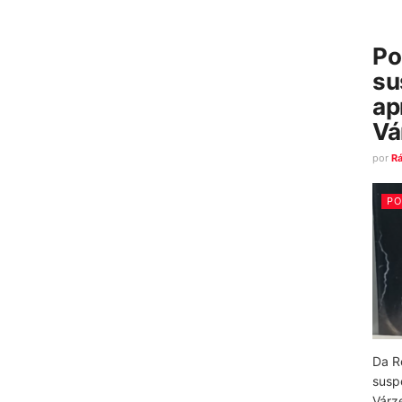
Po
su
ap
Vá
por
R
PO
Da R
susp
Várz