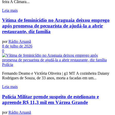
feira A Câmara...
Leia mais
Vítima de feminicídio no Araguaia deixou emprego
após promessa de pecuarista de ajudá-la a abrir
restaurante, diz família
por
Rádio Aruanã
8 de julho de 2026
0
Polícia
Fernando Deamo e Victória Oliveira | g1 MT A cozinheira Daiany
Rodrigues de Souza, de 33 anos, morta a facadas em um...
Leia mais
Polícia Militar prende suspeito de estelionato e
apreende R$ 11,3 mil em Várzea Grande
por
Rádio Aruanã