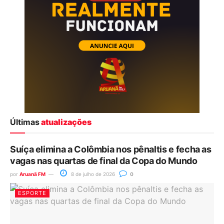
Últimas
atualizações
Suíça elimina a Colômbia nos pênaltis e fecha as
vagas nas quartas de final da Copa do Mundo
por
Aruanã FM
8 de julho de 2026
0
ESPORTE