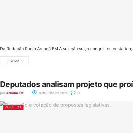
Da Redação Rádio Aruanã FM A seleção suíça conquistou nesta terça-
LEIA MAIS
Deputados analisam projeto que pro
por
Aruanã FM
8 de julho de 2026
0
POLÍTICA