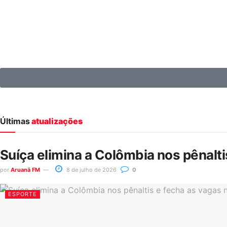
Últimas
atualizações
Suíça elimina a Colômbia nos pênalt
por
Aruanã FM
8 de julho de 2026
0
ESPORTE