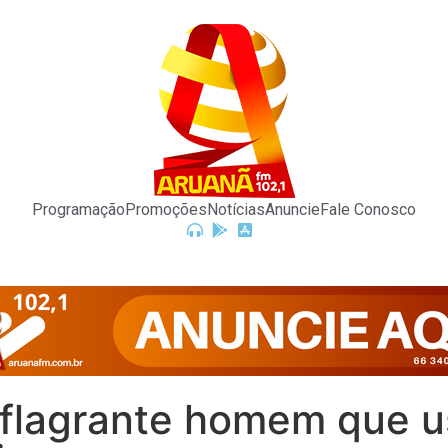
Programação
Promoções
Notícias
Anuncie
Fale Conosco
m flagrante homem que 