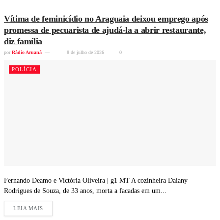
Vítima de feminicídio no Araguaia deixou emprego após
promessa de pecuarista de ajudá-la a abrir restaurante,
diz família
por
Rádio Aruanã
8 de julho de 2026
0
POLÍCIA
Fernando Deamo e Victória Oliveira | g1 MT A cozinheira Daiany
Rodrigues de Souza, de 33 anos, morta a facadas em um...
LEIA MAIS