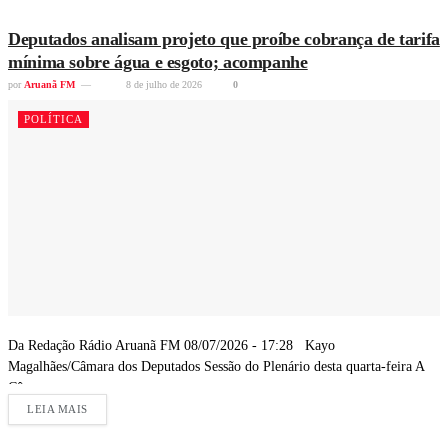
Deputados analisam projeto que proíbe cobrança de tarifa
mínima sobre água e esgoto; acompanhe
por
Aruanã FM
8 de julho de 2026
0
POLÍTICA
Da Redação Rádio Aruanã FM 08/07/2026 - 17:28 Kayo
Magalhães/Câmara dos Deputados Sessão do Plenário desta quarta-feira A
Câmara...
LEIA MAIS