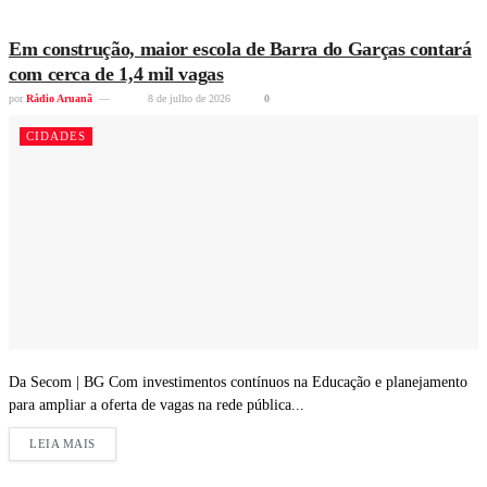
Em construção, maior escola de Barra do Garças contará
com cerca de 1,4 mil vagas
por
Rádio Aruanã
8 de julho de 2026
0
CIDADES
Da Secom | BG Com investimentos contínuos na Educação e planejamento
para ampliar a oferta de vagas na rede pública...
LEIA MAIS