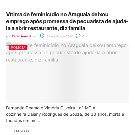
Vítima de feminicídio no Araguaia deixou
emprego após promessa de pecuarista de ajudá-
la a abrir restaurante, diz família
por
Rádio Aruanã
8 de julho de 2026
0
POLÍCIA
Fernando Deamo e Victória Oliveira | g1 MT A
cozinheira Daiany Rodrigues de Souza, de 33 anos, morta a
facadas em um...
LEIA MAIS