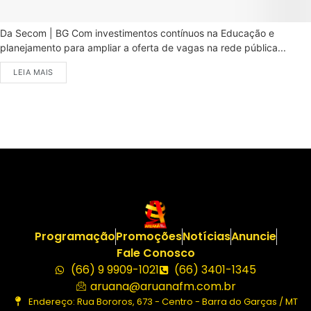
Da Secom | BG Com investimentos contínuos na Educação e
planejamento para ampliar a oferta de vagas na rede pública...
LEIA MAIS
Programação
Promoções
Notícias
Anuncie
Fale Conosco
(66) 9 9909-1021
(66) 3401-1345
aruana@aruanafm.com.br
Endereço: Rua Bororos, 673 - Centro - Barra do Garças / MT