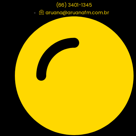
(66) 3401-1345
aruana@aruanafm.com.br