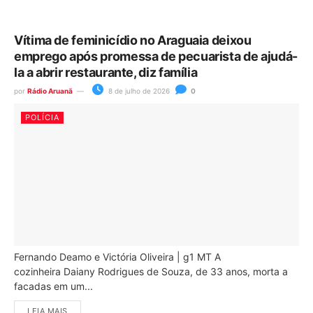
Vítima de feminicídio no Araguaia deixou
emprego após promessa de pecuarista de ajudá-
la a abrir restaurante, diz família
por
Rádio Aruanã
8 de julho de 2026
0
POLÍCIA
Fernando Deamo e Victória Oliveira | g1 MT A
cozinheira Daiany Rodrigues de Souza, de 33 anos, morta a
facadas em um...
LEIA MAIS