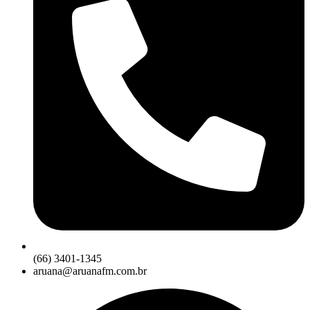
(66) 3401-1345
aruana@aruanafm.com.br