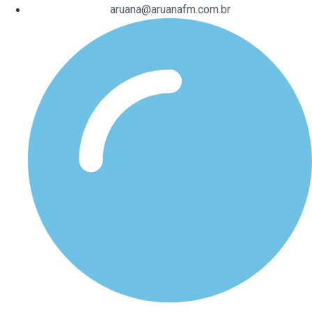
aruana@aruanafm.com.br