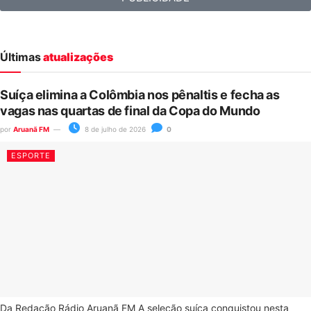
Últimas
atualizações
Suíça elimina a Colômbia nos pênaltis e fecha as
vagas nas quartas de final da Copa do Mundo
por
Aruanã FM
8 de julho de 2026
0
ESPORTE
Da Redação Rádio Aruanã FM A seleção suíça conquistou nesta