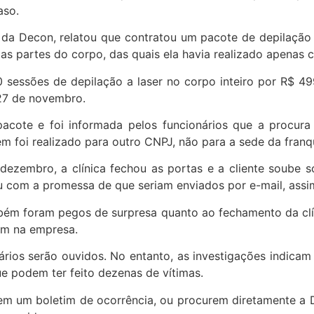
aso.
ar da Decon, relatou que contratou um pacote de depilação
s partes do corpo, das quais ela havia realizado apenas c
essões de depilação a laser no corpo inteiro por R$ 499,
27 de novembro.
pacote e foi informada pelos funcionários que a procur
foi realizado para outro CNPJ, não para a sede da franqu
e dezembro, a clínica fechou as portas e a cliente soub
ou com a promessa de que seriam enviados por e-mail, as
bém foram pegos de surpresa quanto ao fechamento da clín
am na empresa.
onários serão ouvidos. No entanto, as investigações indic
ue podem ter feito dezenas de vítimas.
trem um boletim de ocorrência, ou procurem diretamente a 