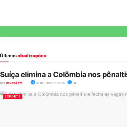
Últimas
atualizações
Suíça elimina a Colômbia nos pênalt
por
Aruanã FM
8 de julho de 2026
0
ESPORTE