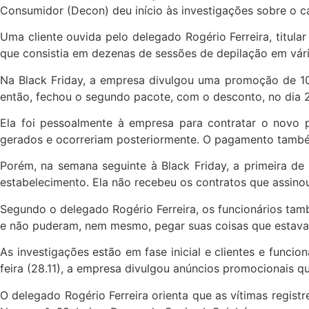
Consumidor (Decon) deu início às investigações sobre o c
Uma cliente ouvida pelo delegado Rogério Ferreira, titul
que consistia em dezenas de sessões de depilação em vária
Na Black Friday, a empresa divulgou uma promoção de 10 s
então, fechou o segundo pacote, com o desconto, no dia 
Ela foi pessoalmente à empresa para contratar o novo 
gerados e ocorreriam posteriormente. O pagamento também 
Porém, na semana seguinte à Black Friday, a primeira d
estabelecimento. Ela não recebeu os contratos que assin
Segundo o delegado Rogério Ferreira, os funcionários tam
e não puderam, nem mesmo, pegar suas coisas que estav
As investigações estão em fase inicial e clientes e funci
feira (28.11), a empresa divulgou anúncios promocionais q
O delegado Rogério Ferreira orienta que as vítimas regis