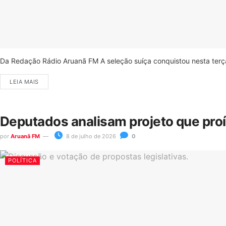
Da Redação Rádio Aruanã FM A seleção suíça conquistou nesta terça-
LEIA MAIS
Deputados analisam projeto que pro
por
Aruanã FM
8 de julho de 2026
0
POLÍTICA