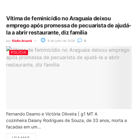
Vítima de feminicídio no Araguaia deixou
emprego após promessa de pecuarista de ajudá-
la a abrir restaurante, diz família
por
Rádio Aruanã
8 de julho de 2026
0
POLÍCIA
Fernando Deamo e Victória Oliveira | g1 MT A
cozinheira Daiany Rodrigues de Souza, de 33 anos, morta a
facadas em um...
LEIA MAIS