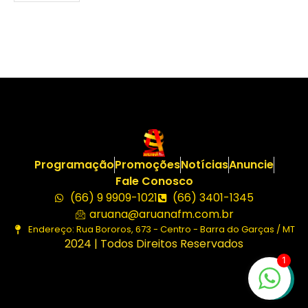
Programação
Promoções
Notícias
Anuncie
Fale Conosco
(66) 9 9909-1021
(66) 3401-1345
aruana@aruanafm.com.br
Endereço: Rua Bororos, 673 - Centro - Barra do Garças / MT
2024 | Todos Direitos Reservados
1