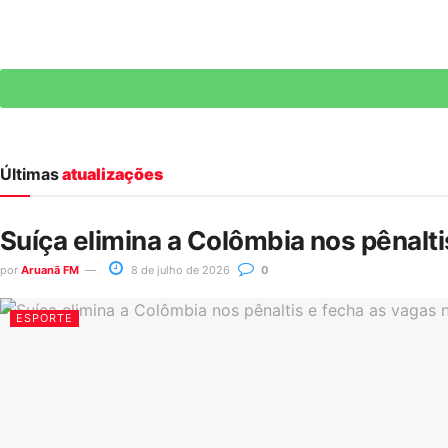
Últimas
atualizações
Suíça elimina a Colômbia nos pênalt
por
Aruanã FM
8 de julho de 2026
0
ESPORTE