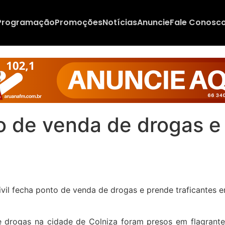
Programação
Promoções
Notícias
Anuncie
Fale Conosc
to de venda de drogas e
rogas na cidade de Colniza foram presos em flagrante pel