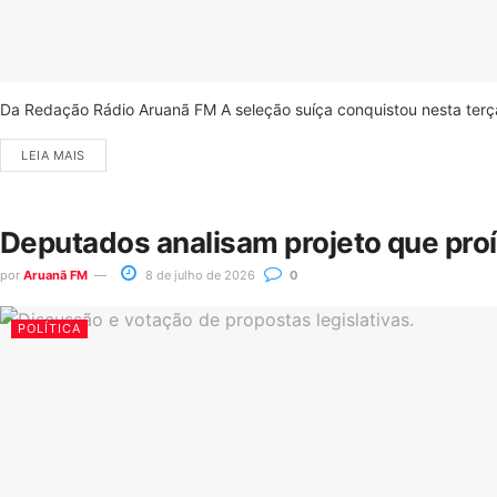
Da Redação Rádio Aruanã FM A seleção suíça conquistou nesta terça-
LEIA MAIS
Deputados analisam projeto que pro
por
Aruanã FM
8 de julho de 2026
0
POLÍTICA