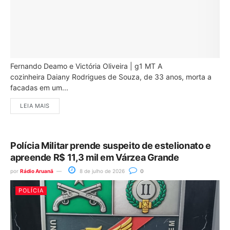
Fernando Deamo e Victória Oliveira | g1 MT A
cozinheira Daiany Rodrigues de Souza, de 33 anos, morta a
facadas em um...
LEIA MAIS
Polícia Militar prende suspeito de estelionato e
apreende R$ 11,3 mil em Várzea Grande
por
Rádio Aruanã
8 de julho de 2026
0
POLÍCIA