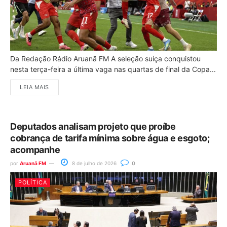
Da Redação Rádio Aruanã FM A seleção suíça conquistou
nesta terça-feira a última vaga nas quartas de final da Copa...
LEIA MAIS
Deputados analisam projeto que proíbe
cobrança de tarifa mínima sobre água e esgoto;
acompanhe
por
Aruanã FM
8 de julho de 2026
0
POLÍTICA