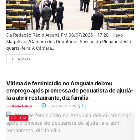
Da Redação Rádio Aruanã FM 08/07/2026 - 17:28 Kayo
Magalhães/Câmara dos Deputados Sessão do Plenário desta
quarta-feira A Câmara...
LEIA MAIS
Vítima de feminicídio no Araguaia deixou
emprego após promessa de pecuarista de ajudá-
la a abrir restaurante, diz família
por
Rádio Aruanã
8 de julho de 2026
0
POLÍCIA