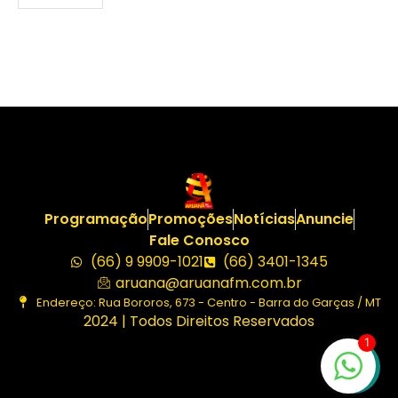
Programação
Promoções
Notícias
Anuncie
Fale Conosco
(66) 9 9909-1021
(66) 3401-1345
aruana@aruanafm.com.br
Endereço: Rua Bororos, 673 - Centro - Barra do Garças / MT
2024 | Todos Direitos Reservados
1