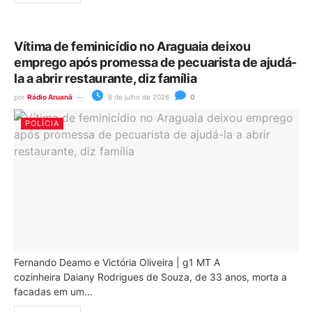
Vítima de feminicídio no Araguaia deixou
emprego após promessa de pecuarista de ajudá-
la a abrir restaurante, diz família
por
Rádio Aruanã
8 de julho de 2026
0
POLÍCIA
Fernando Deamo e Victória Oliveira | g1 MT A
cozinheira Daiany Rodrigues de Souza, de 33 anos, morta a
facadas em um...