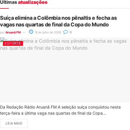
Últimas
atualizações
Suíça elimina a Colômbia nos pênaltis e fecha as
vagas nas quartas de final da Copa do Mundo
por
Aruanã FM
8 de julho de 2026
0
ESPORTE
Da Redação Rádio Aruanã FM A seleção suíça conquistou nesta
terça-feira a última vaga nas quartas de final da Copa...
LEIA MAIS