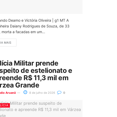
ando Deamo e Victória Oliveira | g1 MT A
nheira Daiany Rodrigues de Souza, de 33
, morta a facadas em um...
IA MAIS
lícia Militar prende
speito de estelionato e
reende R$ 11,3 mil em
rzea Grande
ádio Aruanã
8 de julho de 2026
0
LÍCIA