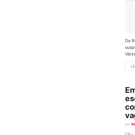
Da R
susp
Várz
LE
Em
es
co
va
por
R