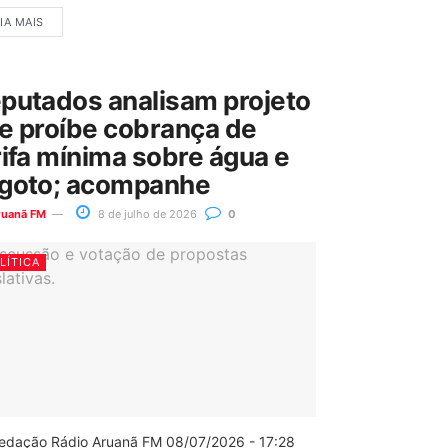
IA MAIS
putados analisam projeto
e proíbe cobrança de
rifa mínima sobre água e
goto; acompanhe
ruanã FM
8 de julho de 2026
0
LÍTICA
edação Rádio Aruanã FM 08/07/2026 - 17:28