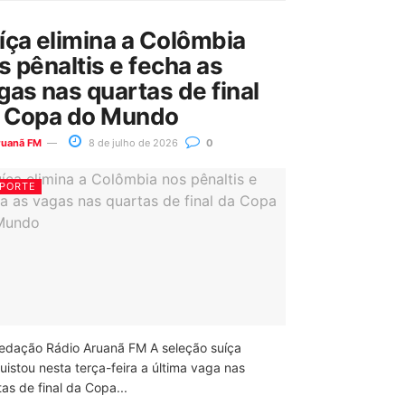
íça elimina a Colômbia
s pênaltis e fecha as
gas nas quartas de final
 Copa do Mundo
ruanã FM
8 de julho de 2026
0
PORTE
edação Rádio Aruanã FM A seleção suíça
uistou nesta terça-feira a última vaga nas
as de final da Copa...