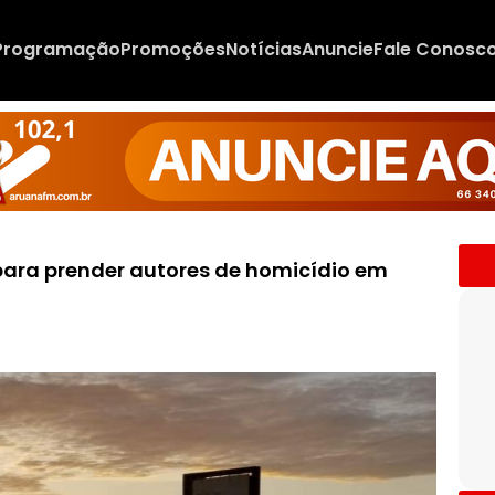
Programação
Promoções
Notícias
Anuncie
Fale Conosc
 para prender autores de homicídio em