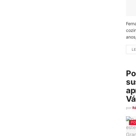
Fern
cozi
anos
LE
Po
su
ap
Vá
por
R
PO