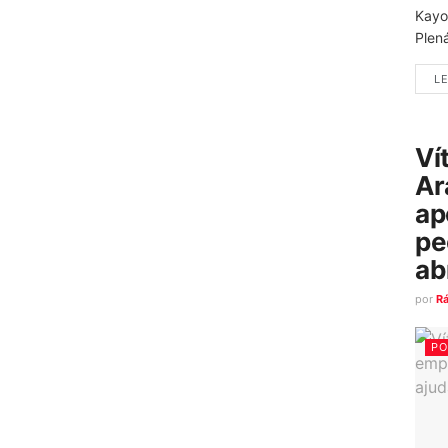
Kayo
Plená
LE
Ví
Ar
ap
pe
ab
por
R
PO