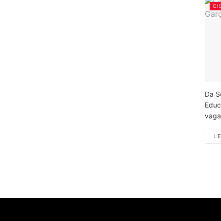
CI
Da S
Educ
vagas
LE