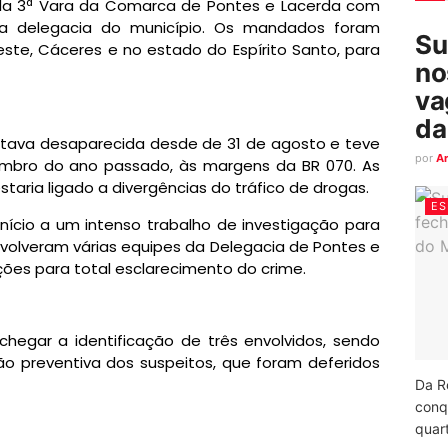
pela 3ª Vara da Comarca de Pontes e Lacerda com
a delegacia do município. Os mandados foram
Su
ste, Cáceres e no estado do Espírito Santo, para
no
va
da
 estava desaparecida desde de 31 de agosto e teve
por
A
embro do ano passado, às margens da BR 070. As
aria ligado a divergências do tráfico de drogas.
ES
nício a um intenso trabalho de investigação para
volveram várias equipes da Delegacia de Pontes e
ções para total esclarecimento do crime.
 chegar a identificação de três envolvidos, sendo
o preventiva dos suspeitos, que foram deferidos
Da R
conq
quart