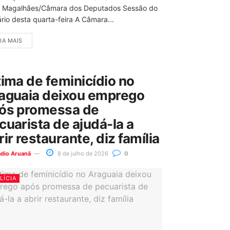
 Magalhães/Câmara dos Deputados Sessão do
rio desta quarta-feira A Câmara...
IA MAIS
tima de feminicídio no
aguaia deixou emprego
ós promessa de
cuarista de ajudá-la a
rir restaurante, diz família
ádio Aruanã
8 de julho de 2026
0
LÍCIA