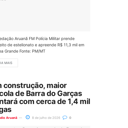
edação Aruanã FM Polícia Militar prende
eito de estelionato e apreende R$ 11,3 mil em
ea Grande Fonte: PM/MT
IA MAIS
 construção, maior
cola de Barra do Garças
ntará com cerca de 1,4 mil
gas
ádio Aruanã
8 de julho de 2026
0