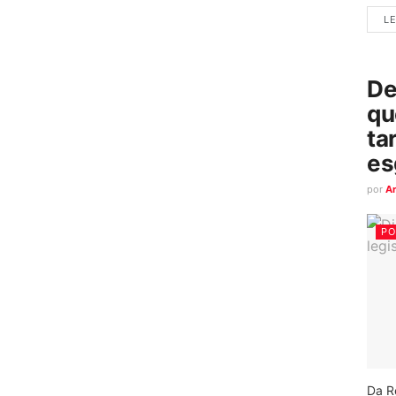
LE
De
qu
ta
es
por
A
PO
Da R