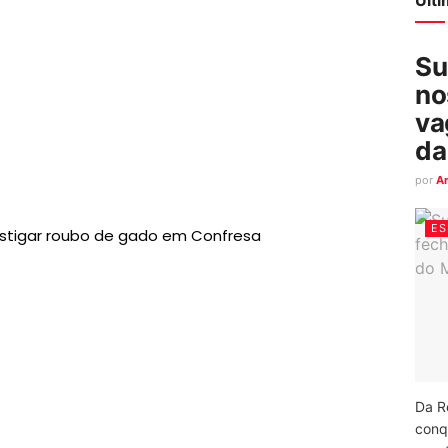
Su
no
va
da
por
A
ES
vestigar roubo de gado em Confresa
Da R
conq