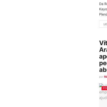
Da R
Kayo
Plená
LE
Ví
Ar
ap
pe
ab
por
R
PO