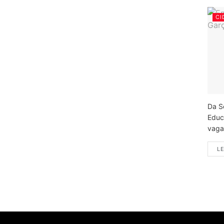
CI
Da S
Educ
vagas
LE