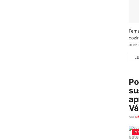
Fern
cozi
anos
LE
Po
su
ap
Vá
por
R
PO