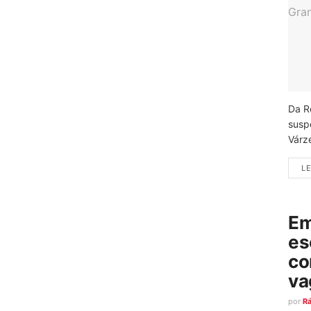
Da R
susp
Várz
LE
Em
es
co
va
por
R