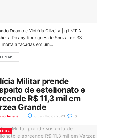
ando Deamo e Victória Oliveira | g1 MT A
nheira Daiany Rodrigues de Souza, de 33
, morta a facadas em um...
IA MAIS
lícia Militar prende
speito de estelionato e
reende R$ 11,3 mil em
rzea Grande
ádio Aruanã
8 de julho de 2026
0
LÍCIA