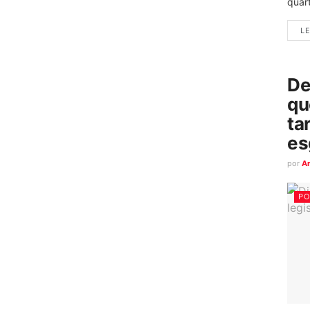
quart
LE
De
qu
ta
es
por
A
PO