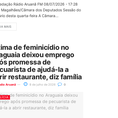
edação Rádio Aruanã FM 08/07/2026 - 17:28
 Magalhães/Câmara dos Deputados Sessão do
rio desta quarta-feira A Câmara...
IA MAIS
tima de feminicídio no
aguaia deixou emprego
ós promessa de
cuarista de ajudá-la a
rir restaurante, diz família
ádio Aruanã
8 de julho de 2026
0
LÍCIA