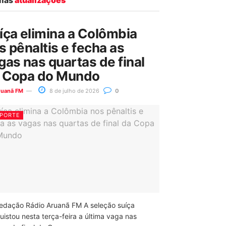
íça elimina a Colômbia
s pênaltis e fecha as
gas nas quartas de final
 Copa do Mundo
ruanã FM
8 de julho de 2026
0
PORTE
edação Rádio Aruanã FM A seleção suíça
uistou nesta terça-feira a última vaga nas