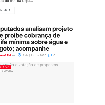
as de final da Copa...
IA MAIS
putados analisam projeto
e proíbe cobrança de
rifa mínima sobre água e
goto; acompanhe
ruanã FM
8 de julho de 2026
0
LÍTICA