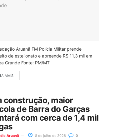
edação Aruanã FM Polícia Militar prende
eito de estelionato e apreende R$ 11,3 mil em
ea Grande Fonte: PM/MT
IA MAIS
 construção, maior
cola de Barra do Garças
ntará com cerca de 1,4 mil
gas
ádio Aruanã
8 de julho de 2026
0