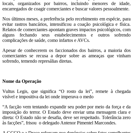
locais, organizados por bairros, incluindo menores de idade,
encarregados de coagir comerciantes e buscar valores pessoalmente.
Nos últimos meses, a preferência pelo recebimento em espécie, para
evitar rastros bancários, intensificou a coação psicológica e física.
Relatos de comerciantes apontam graves impactos psicológicos, com
alguns fechando seus estabelecimentos e outros sofrendo
complicações de saúde, como infartos e AVCs.
Apesar de conhecerem os faccionados dos bairros, a maioria dos
comerciantes se recusa a depor sobre as ameaças que vinham
sofrendo, temendo represálias diretas.
Nome da Operação
Vultus Legis, que significa “O rosto da lei”, remete à chegada
visível e impositiva da lei onde imperava o medo
“A facção vem tentando expandir seu poder por meio da força e da
imposição do terror. O Estado deve enviar uma mensagem clara e
direta: O Estado não se desafia, deve ser respeitado. Tolerância zero
às facções”, frisou o delegado Antenor Pimentel Marcondes.
A GCCO e a Draco reforçam que denúncias sobre fatos semelhantes