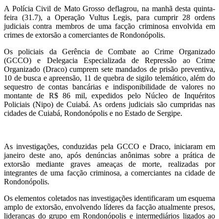
A Polícia Civil de Mato Grosso deflagrou, na manhã desta quinta-
feira (31.7), a Operação Vultus Legis, para cumprir 28 ordens
judiciais contra membros de uma facção criminosa envolvida em
crimes de extorsão a comerciantes de Rondonópolis.
Os policiais da Gerência de Combate ao Crime Organizado
(GCCO) e Delegacia Especializada de Repressão ao Crime
Organizado (Draco) cumprem sete mandados de prisão preventiva,
10 de busca e apreensão, 11 de quebra de sigilo telemático, além do
sequestro de contas bancárias e indisponibilidade de valores no
montante de R$ 86 mil, expedidos pelo Núcleo de Inquéritos
Policiais (Nipo) de Cuiabá. As ordens judiciais são cumpridas nas
cidades de Cuiabá, Rondonópolis e no Estado de Sergipe.
As investigações, conduzidas pela GCCO e Draco, iniciaram em
janeiro deste ano, após denúncias anônimas sobre a prática de
extorsão mediante graves ameaças de morte, realizadas por
integrantes de uma facção criminosa, a comerciantes na cidade de
Rondonópolis.
Os elementos coletados nas investigações identificaram um esquema
amplo de extorsão, envolvendo líderes da facção atualmente presos,
lideranças do grupo em Rondonópolis e intermediários ligados ao