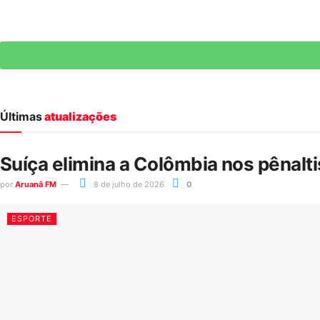
Últimas
atualizações
Suíça elimina a Colômbia nos pênalt
por
Aruanã FM
8 de julho de 2026
0
ESPORTE