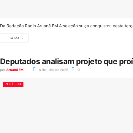
Da Redação Rádio Aruanã FM A seleção suíça conquistou nesta terça-
LEIA MAIS
Deputados analisam projeto que pro
por
Aruanã FM
8 de julho de 2026
0
POLÍTICA