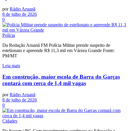
por
Rádio Aruanã
8 de julho de 2026
0
Polícia
Da Redação Aruanã FM Polícia Militar prende suspeito de
estelionato e apreende R$ 11,3 mil em Várzea Grande Fonte:
PM/MT
Leia mais
Em construção, maior escola de Barra do Garças
contará com cerca de 1,4 mil vagas
por
Rádio Aruanã
8 de julho de 2026
0
Cidades
Da Secom | BG Com investimentos contínuos na Educação e