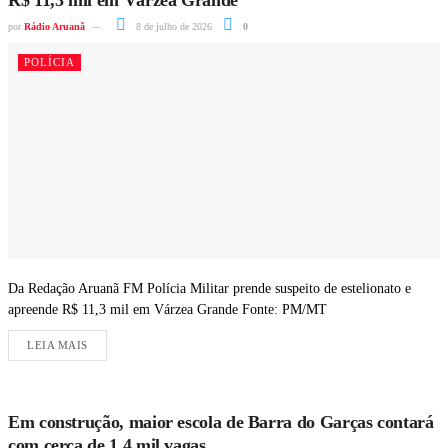
R$ 11,3 mil em Várzea Grande
por
Rádio Aruanã
8 de julho de 2026
0
POLÍCIA
Da Redação Aruanã FM Polícia Militar prende suspeito de estelionato e
apreende R$ 11,3 mil em Várzea Grande Fonte: PM/MT
LEIA MAIS
Em construção, maior escola de Barra do Garças contará
com cerca de 1,4 mil vagas