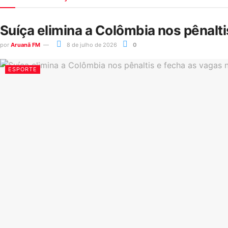
Suíça elimina a Colômbia nos pênalt
por
Aruanã FM
8 de julho de 2026
0
ESPORTE