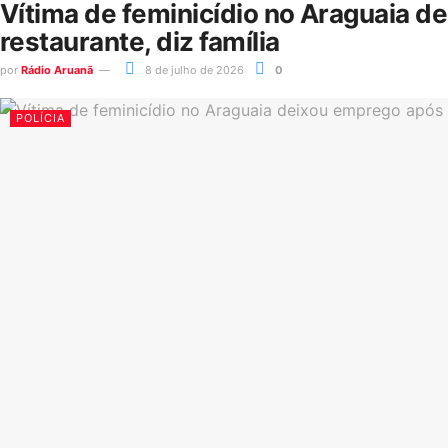
Vítima de feminicídio no Araguaia d
restaurante, diz família
por
Rádio Aruanã
8 de julho de 2026
0
POLÍCIA