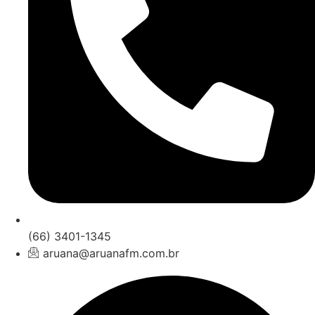
(66) 3401-1345
aruana@aruanafm.com.br