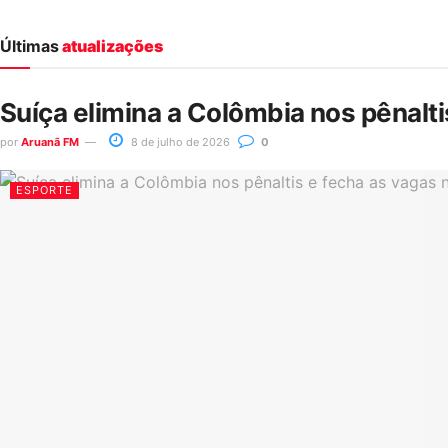
Últimas
atualizações
Suíça elimina a Colômbia nos pênalt
por
Aruanã FM
8 de julho de 2026
0
ESPORTE