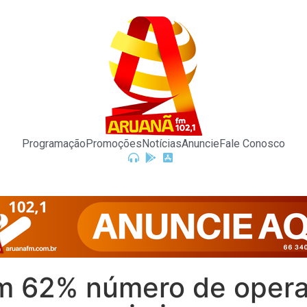
Programação
Promoções
Notícias
Anuncie
Fale Conosco
 em 62% número de oper