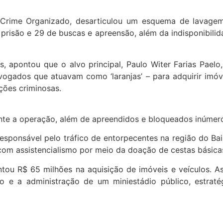
rime Organizado, desarticulou um esquema de lavagem 
isão e 29 de buscas e apreensão, além da indisponibilida
s, apontou que o alvo principal, Paulo Witer Farias Pa
advogados que atuavam como ‘laranjas’ – para adquirir imó
ações criminosas.
rante a operação, além de apreendidos e bloqueados inúmer
responsável pelo tráfico de entorpecentes na região do Ba
com assistencialismo por meio da doação de cestas básica
 R$ 65 milhões na aquisição de imóveis e veículos. As t
e a administração de um miniestádio público, estratég