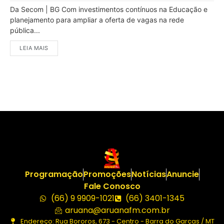
Da Secom | BG Com investimentos contínuos na Educação e
planejamento para ampliar a oferta de vagas na rede
pública...
LEIA MAIS
Programação
Promoções
Notícias
Anuncie
Fale Conosco
(66) 9 9909-1021
(66) 3401-1345
aruana@aruanafm.com.br
Endereço: Rua Bororos, 673 - Centro - Barra do Garças / MT